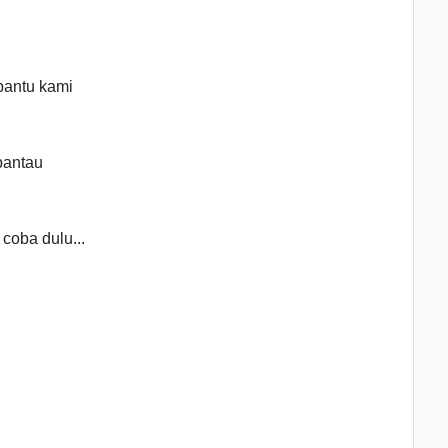
bantu kami
pantau
coba dulu...