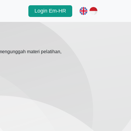
Login Em-HR
mengunggah materi pelatihan,